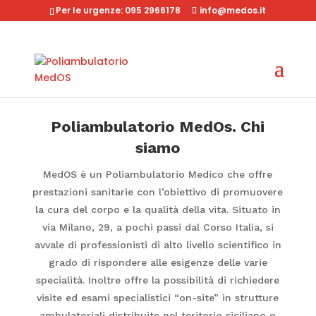
Per le urgenze: 095 2966178
info@medos.it
Poliambulatorio MedOs. Chi
siamo
MedOS è un Poliambulatorio Medico che offre
prestazioni sanitarie con l’obiettivo di promuovere
la cura del corpo e la qualità della vita.
Situato in
via Milano, 29, a pochi passi dal Corso Italia, si
avvale di professionisti di alto livello scientifico in
grado di rispondere alle esigenze delle varie
specialità.
Inoltre offre la possibilità di richiedere
visite ed esami specialistici “on-site” in strutture
ambulatoriali distribuite nel teritorio siciliano o